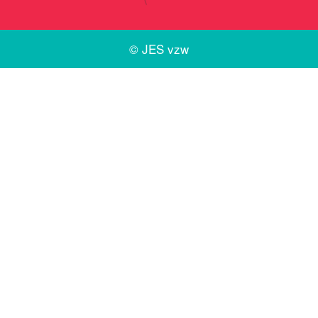
©
JES vzw