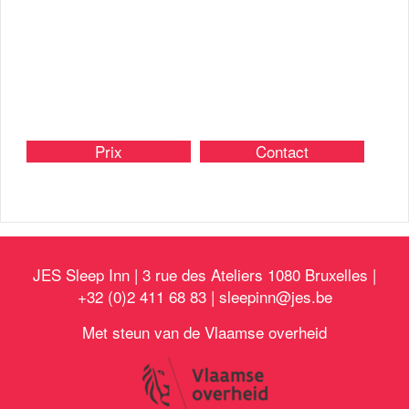
Prix
Contact
JES Sleep Inn | 3 rue des Ateliers 1080 Bruxelles |
+32 (0)2 411 68 83 |
sleepinn@jes.be
Met steun van de Vlaamse overheid