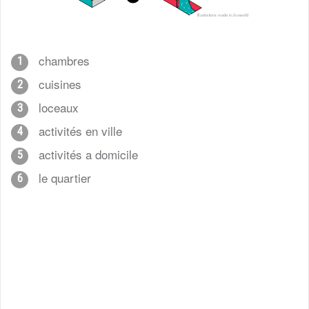
illustrations made in Josworld
chambres
1
cuisines
2
loceaux
3
activités en ville
4
activités a domicile
5
le quartier
6