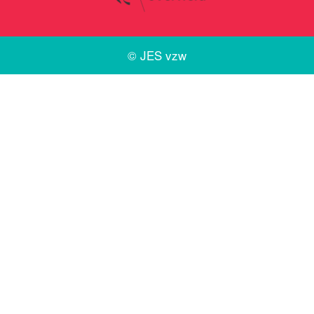
©
JES vzw