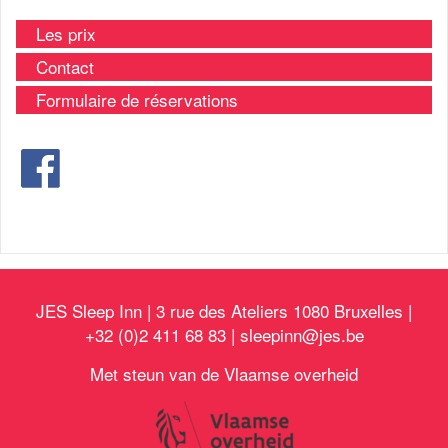
Les prix
Contact
Formulaire de réservations
JES Sleep Inn | 3 rue des Ateliers 1080 Bruxelles |
+32 (0)2 411 68 83 |
sleepinn@jes.be
Met steun van de Vlaamse overheid