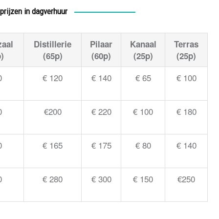
prijzen in dagverhuur
zaal
Distillerie
Pilaar
Kanaal
Terras
)
(65p)
(60p)
(25p)
(25p)
0
€ 120
€ 140
€ 65
€ 100
0
€200
€ 220
€ 100
€ 180
0
€ 165
€ 175
€ 80
€ 140
0
€ 280
€ 300
€ 150
€250