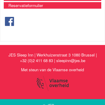
Reservatieformulier
JES Sleep Inn | Werkhuizenstraat 3 1080 Brussel |
+32 (0)2 411 68 83 |
sleepinn@jes.be
Met steun van de Vlaamse overheid