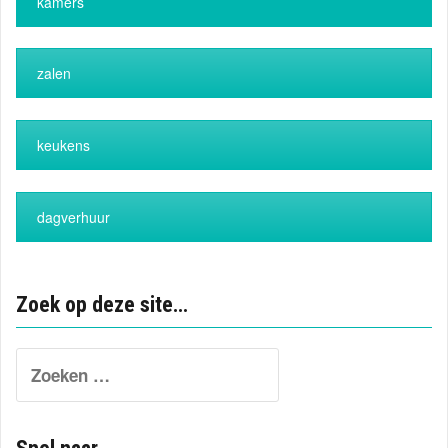
kamers
zalen
keukens
dagverhuur
Zoek op deze site…
Search
for: