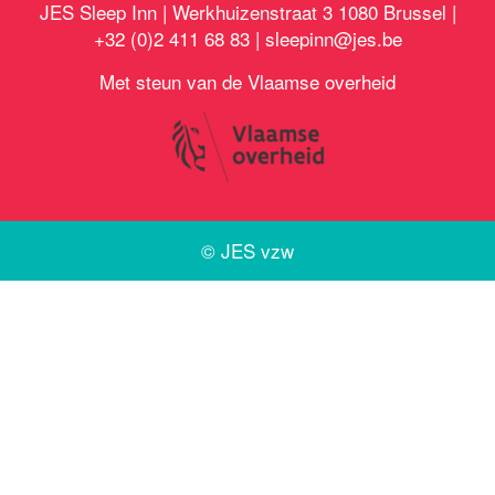
JES Sleep Inn | Werkhuizenstraat 3 1080 Brussel |
+32 (0)2 411 68 83 |
sleepinn@jes.be
Met steun van de Vlaamse overheid
©
JES vzw